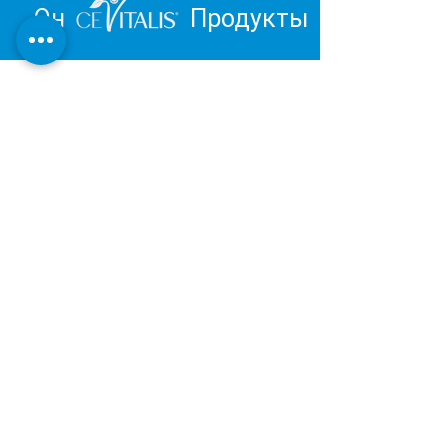
Он
Продукты
Вдохновитесь и отправьтесь в
путешествие к личному
благополучию.
Обзор продукции Института
Дерматест:
ОЧЕНЬ ХОРОШИЙ
Наша косметическая и оздоровительная
продукция разрабатывается и
производится в Германии в соответствии с
последними результатами научных
исследований.