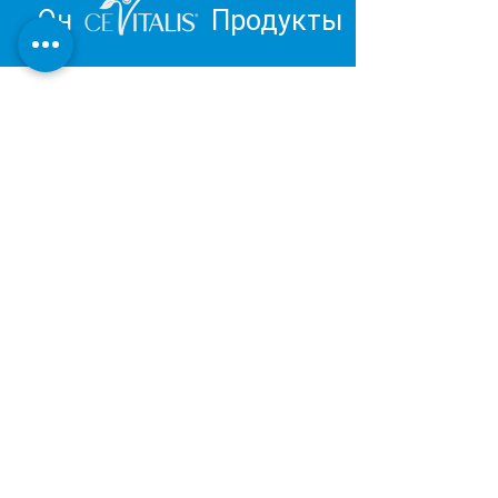
Он
Продукты
Вдохновитесь и отправьтесь в
путешествие к личному
благополучию.
Обзор продукции Института
Дерматест:
ОЧЕНЬ ХОРОШИЙ
Наша косметическая и оздоровительная
продукция разрабатывается и
производится в Германии в соответствии с
последними результатами научных
исследований.