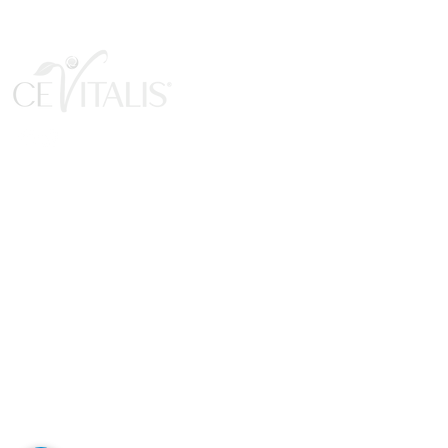
Продукты
Новинки и основные моменты
Косметика и уход
Здоровье и благополучие
Снижение веса и баланс
Наборы и акции
Ваучеры
Мерчандайзинг
Мероприятия и партнерство