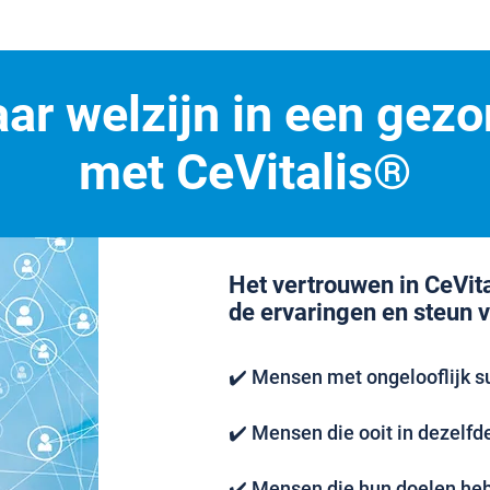
ar welzijn in een gezo
met CeVitalis®
Het vertrouwen in CeVit
de ervaringen en steun 
✔️ Mensen met ongelooflijk s
✔️ Mensen die ooit in dezelfde 
✔️ Mensen die hun doelen hebb