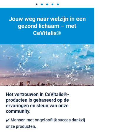
Jouw weg naar welzijn in een
gezond lichaam – met
CeVitalis®
Het vertrouwen in CeVitalis®-
producten is gebaseerd op de
ervaringen en steun van onze
community.
✔️ Mensen met ongelooflijk succes dankzij
onze producten.