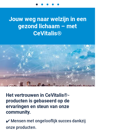
Jouw weg naar welzijn in een
gezond lichaam – met
CeVitalis®
Het vertrouwen in CeVitalis®-
producten is gebaseerd op de
ervaringen en steun van onze
community.
✔️ Mensen met ongelooflijk succes dankzij
onze producten.