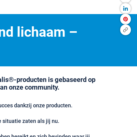
nd lichaam –
alis®-producten is gebaseerd op
van onze community.
ucces dankzij onze producten.
situatie zaten als jij nu.
en bereikt en zich bevinden waar jij