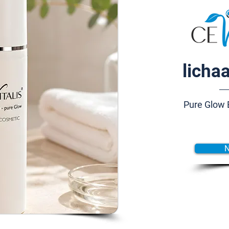
licha
Pure Glow 
N