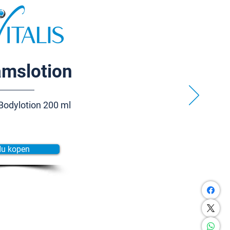
amslotion
Bodylotion 200 ml
u kopen