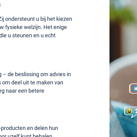
s
j ondersteunt u bij het kiezen
w fysieke welzijn. Het enige
die u steunen en u echt
g – de beslissing om advies in
ns om deel uit te maken van
eg naar een betere
®-producten en delen hun
oor uzelf kunt behalen.