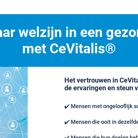
ar welzijn in een gezo
met CeVitalis®
Het vertrouwen in CeVit
de ervaringen en steun 
✔️ Mensen met ongelooflijk s
✔️ Mensen die ooit in dezelfde 
✔️ Mensen die hun doelen hebb