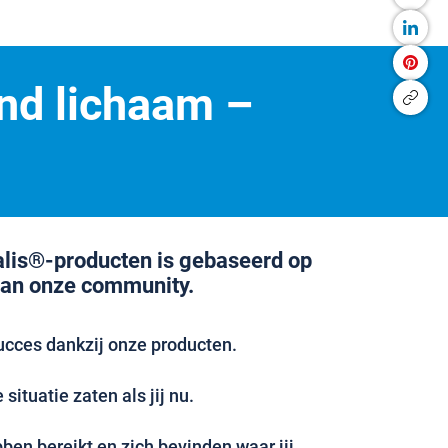
nd lichaam –
alis®-producten is gebaseerd op
van onze community.
ucces dankzij onze producten.
situatie zaten als jij nu.
en bereikt en zich bevinden waar jij