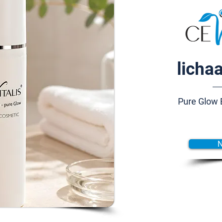
licha
Pure Glow 
N