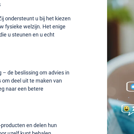
s
j ondersteunt u bij het kiezen
w fysieke welzijn. Het enige
die u steunen en u echt
g – de beslissing om advies in
ns om deel uit te maken van
eg naar een betere
®-producten en delen hun
oor uzelf kunt behalen.