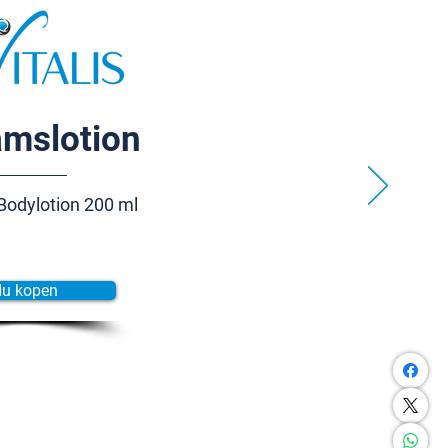
amslotion
Bodylotion 200 ml
u kopen