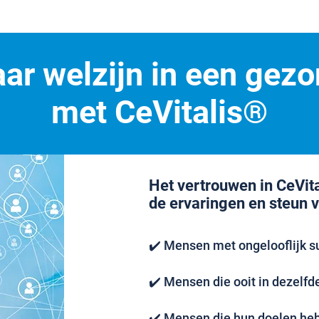
ar welzijn in een gezo
met CeVitalis®
Het vertrouwen in CeVit
de ervaringen en steun 
✔️ Mensen met ongelooflijk s
✔️ Mensen die ooit in dezelfde 
✔️ Mensen die hun doelen hebb