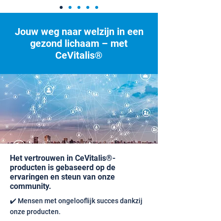
Jouw weg naar welzijn in een
gezond lichaam – met
CeVitalis®
Het vertrouwen in CeVitalis®-
producten is gebaseerd op de
ervaringen en steun van onze
community.
✔️ Mensen met ongelooflijk succes dankzij
onze producten.