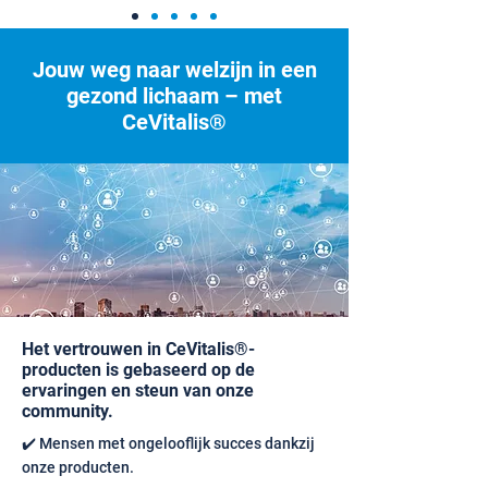
Jouw weg naar welzijn in een
gezond lichaam – met
CeVitalis®
Het vertrouwen in CeVitalis®-
producten is gebaseerd op de
ervaringen en steun van onze
community.
✔️ Mensen met ongelooflijk succes dankzij
onze producten.