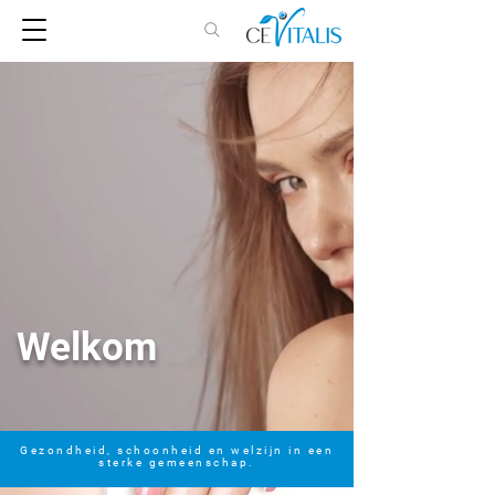
Welkom
Gezondheid, schoonheid en welzijn in een
sterke gemeenschap.