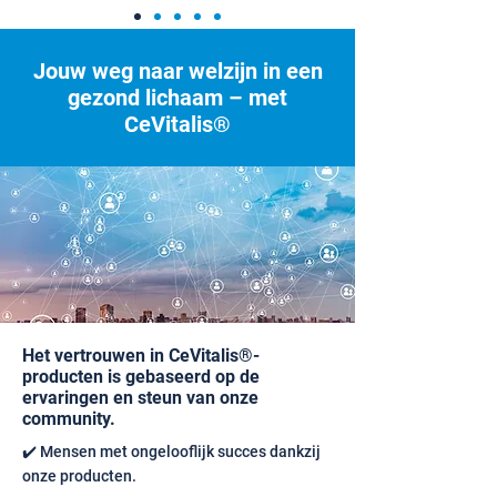
Jouw weg naar welzijn in een
gezond lichaam – met
CeVitalis®
Het vertrouwen in CeVitalis®-
producten is gebaseerd op de
ervaringen en steun van onze
community.
✔️ Mensen met ongelooflijk succes dankzij
onze producten.