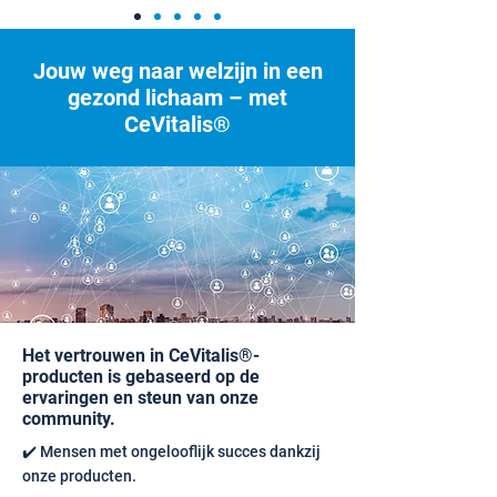
Jouw weg naar welzijn in een
gezond lichaam – met
CeVitalis®
Het vertrouwen in CeVitalis®-
producten is gebaseerd op de
ervaringen en steun van onze
community.
✔️ Mensen met ongelooflijk succes dankzij
onze producten.