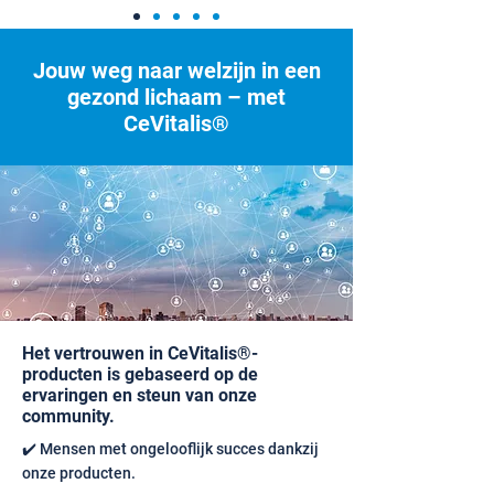
Jouw weg naar welzijn in een
gezond lichaam – met
CeVitalis®
Het vertrouwen in CeVitalis®-
producten is gebaseerd op de
ervaringen en steun van onze
community.
✔️ Mensen met ongelooflijk succes dankzij
onze producten.