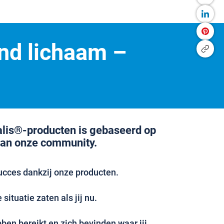
nd lichaam –
alis®-producten is gebaseerd op
van onze community.
ucces dankzij onze producten.
situatie zaten als jij nu.
en bereikt en zich bevinden waar jij