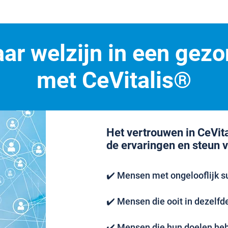
ar welzijn in een gezo
met CeVitalis®
Het vertrouwen in CeVit
de ervaringen en steun 
✔️ Mensen met ongelooflijk s
✔️ Mensen die ooit in dezelfde 
✔️ Mensen die hun doelen hebb