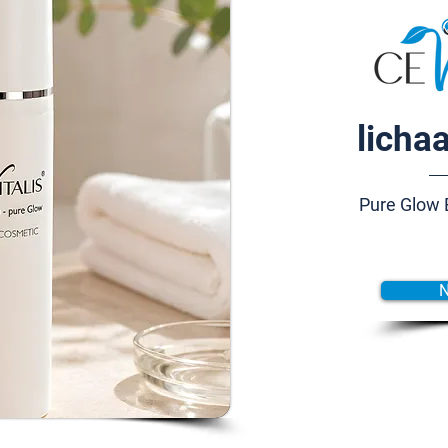
licha
Pure Glow 
N