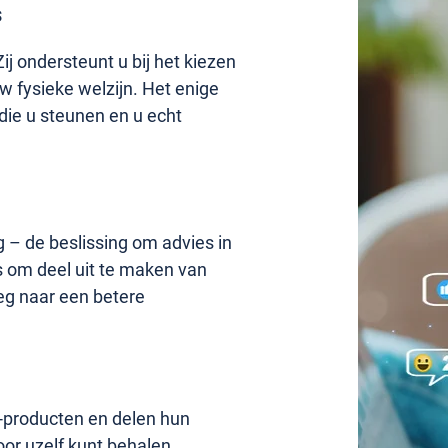
s
j ondersteunt u bij het kiezen
w fysieke welzijn. Het enige
die u steunen en u echt
g – de beslissing om advies in
ns om deel uit te maken van
eg naar een betere
®-producten en delen hun
oor uzelf kunt behalen.