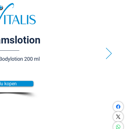
amslotion
Bodylotion 200 ml
u kopen