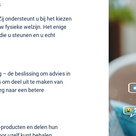
s
j ondersteunt u bij het kiezen
w fysieke welzijn. Het enige
die u steunen en u echt
g – de beslissing om advies in
ns om deel uit te maken van
eg naar een betere
®-producten en delen hun
oor uzelf kunt behalen.