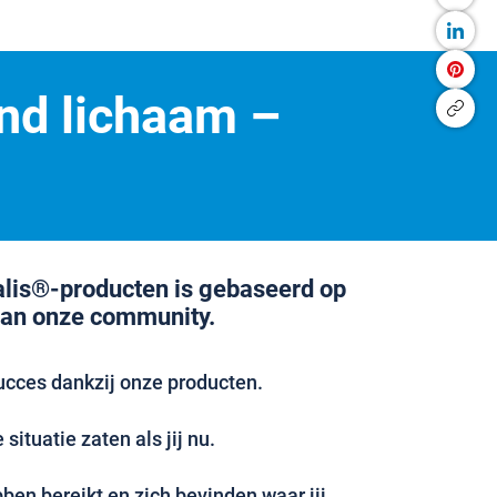
nd lichaam –
alis®-producten is gebaseerd op
van onze community.
ucces dankzij onze producten.
situatie zaten als jij nu.
en bereikt en zich bevinden waar jij