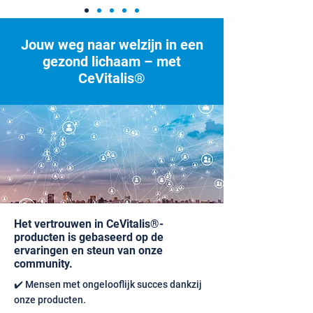
Jouw weg naar welzijn in een
gezond lichaam – met
CeVitalis®
Het vertrouwen in CeVitalis®-
producten is gebaseerd op de
ervaringen en steun van onze
community.
✔️ Mensen met ongelooflijk succes dankzij
onze producten.