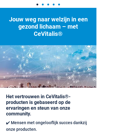
Jouw weg naar welzijn in een
gezond lichaam – met
CeVitalis®
Het vertrouwen in CeVitalis®-
producten is gebaseerd op de
ervaringen en steun van onze
community.
✔️ Mensen met ongelooflijk succes dankzij
onze producten.