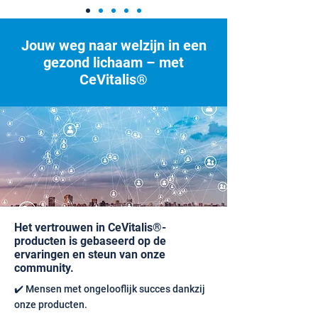
Jouw weg naar welzijn in een
gezond lichaam – met
CeVitalis®
Het vertrouwen in CeVitalis®-
producten is gebaseerd op de
ervaringen en steun van onze
community.
✔️ Mensen met ongelooflijk succes dankzij
onze producten.