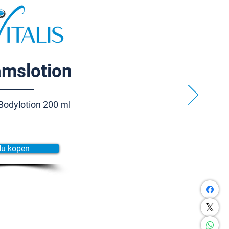
amslotion
Bodylotion 200 ml
u kopen