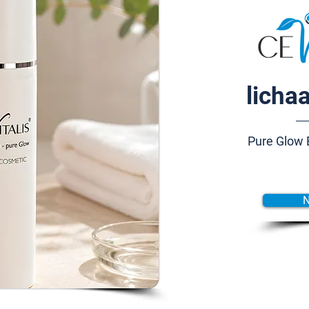
licha
Pure Glow 
N