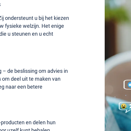
s
j ondersteunt u bij het kiezen
w fysieke welzijn. Het enige
die u steunen en u echt
g – de beslissing om advies in
ns om deel uit te maken van
eg naar een betere
®-producten en delen hun
oor uzelf kunt behalen.