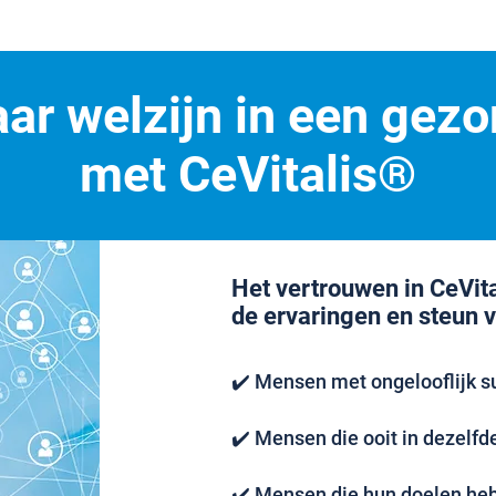
ar welzijn in een gezo
met CeVitalis®
Het vertrouwen in CeVit
de ervaringen en steun 
✔️ Mensen met ongelooflijk s
✔️ Mensen die ooit in dezelfde 
✔️ Mensen die hun doelen hebb