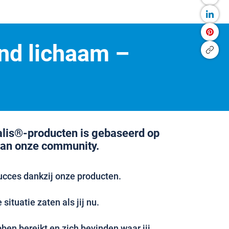
nd lichaam –
alis®-producten is gebaseerd op
van onze community.
ucces dankzij onze producten.
situatie zaten als jij nu.
en bereikt en zich bevinden waar jij