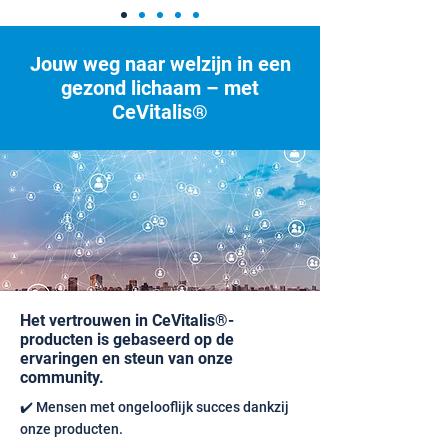
Jouw weg naar welzijn in een
gezond lichaam – met
CeVitalis®
Het vertrouwen in CeVitalis®-
producten is gebaseerd op de
ervaringen en steun van onze
community.
✔️ Mensen met ongelooflijk succes dankzij
onze producten.