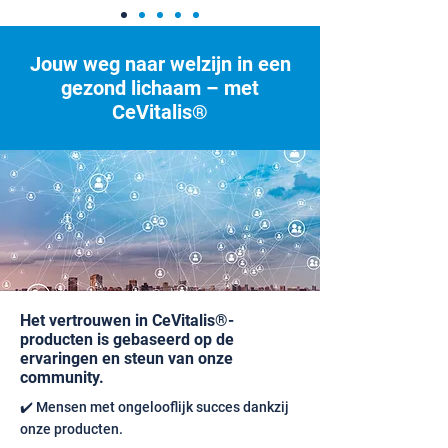
Jouw weg naar welzijn in een
gezond lichaam – met
CeVitalis®
Het vertrouwen in CeVitalis®-
producten is gebaseerd op de
ervaringen en steun van onze
community.
✔️ Mensen met ongelooflijk succes dankzij
onze producten.