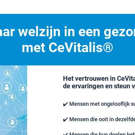
ar welzijn in een gezo
met CeVitalis®
Het vertrouwen in CeVit
de ervaringen en steun 
✔️ Mensen met ongelooflijk s
✔️ Mensen die ooit in dezelfde 
✔️ Mensen die hun doelen hebb