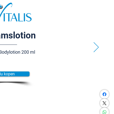
amslotion
Bodylotion 200 ml
u kopen