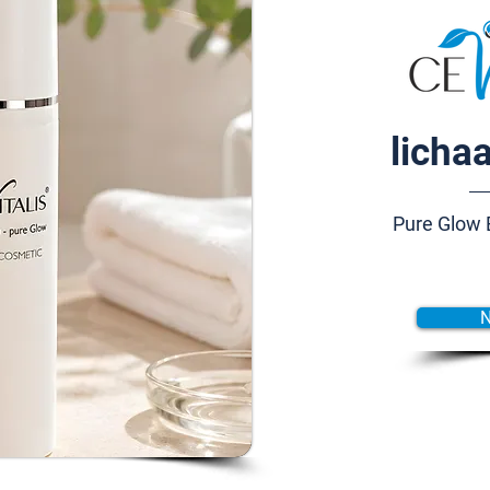
licha
Pure Glow 
N