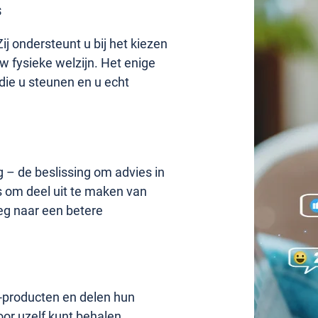
s
j ondersteunt u bij het kiezen
w fysieke welzijn. Het enige
die u steunen en u echt
g – de beslissing om advies in
ns om deel uit te maken van
eg naar een betere
®-producten en delen hun
oor uzelf kunt behalen.