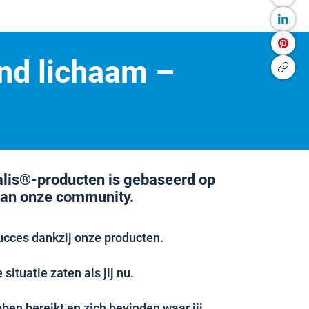
nd lichaam –
alis®-producten is gebaseerd op
van onze community.
ucces dankzij onze producten.
situatie zaten als jij nu.
en bereikt en zich bevinden waar jij