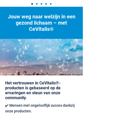
Jouw weg naar welzijn in een
gezond lichaam – met
CeVitalis®
Het vertrouwen in CeVitalis®-
producten is gebaseerd op de
ervaringen en steun van onze
community.
✔️ Mensen met ongelooflijk succes dankzij
onze producten.