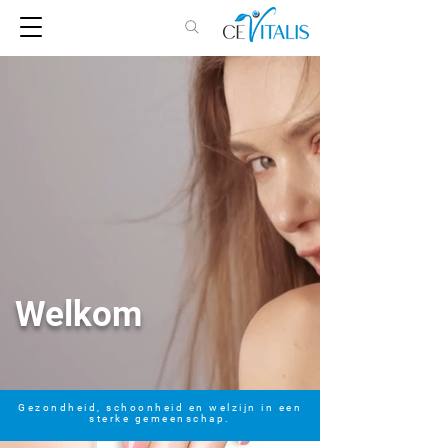
Welkom
Gezondheid, schoonheid en welzijn in een
sterke gemeenschap.