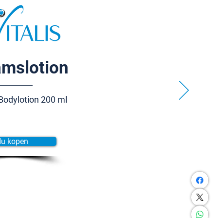
amslotion
Bodylotion 200 ml
u kopen