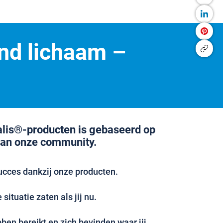
nd lichaam –
alis®-producten is gebaseerd op
van onze community.
ucces dankzij onze producten.
situatie zaten als jij nu.
en bereikt en zich bevinden waar jij