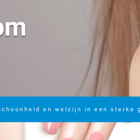
om
schoonheid en welzijn in een sterke