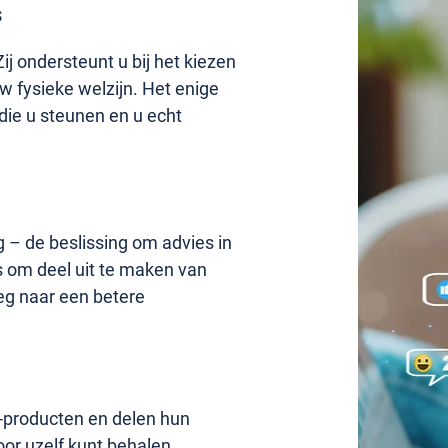
s
j ondersteunt u bij het kiezen
w fysieke welzijn. Het enige
die u steunen en u echt
g – de beslissing om advies in
ns om deel uit te maken van
eg naar een betere
®-producten en delen hun
oor uzelf kunt behalen.