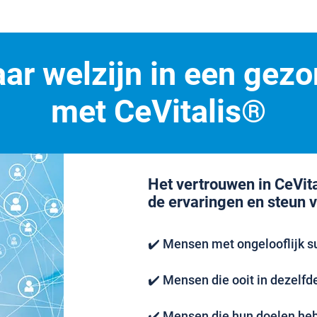
ar welzijn in een gezo
met CeVitalis®
Het vertrouwen in CeVit
de ervaringen en steun 
✔️ Mensen met ongelooflijk s
✔️ Mensen die ooit in dezelfde 
✔️ Mensen die hun doelen hebb