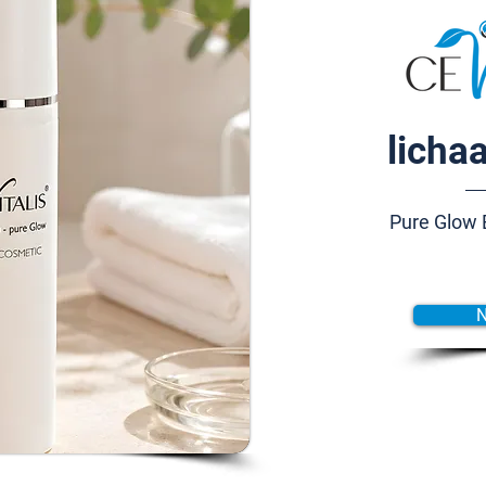
licha
Pure Glow 
N