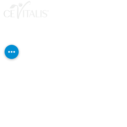
Libri
Novità e punti salienti
Cosmetici e cura
Salute e benessere
Perdita di peso ed equilibrio
Set e promozioni
Buoni
Merchandising
Eventi e partnership
Diventa partner
Il team di CéVitalis