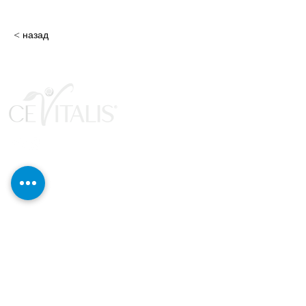
< назад
Продукты
Новинки и основные моменты
Косметика и уход
Здоровье и благополучие
Снижение веса и баланс
Наборы и акции