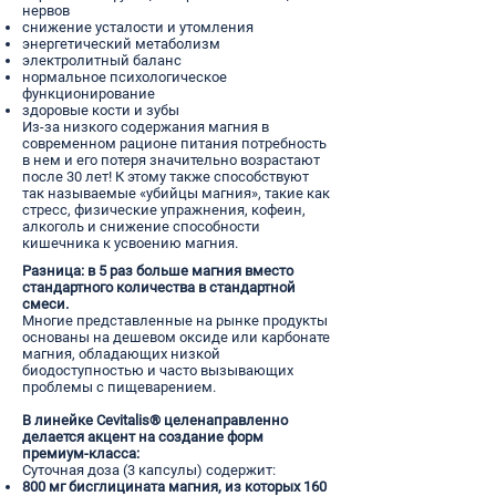
нервов
снижение усталости и утомления
энергетический метаболизм
электролитный баланс
нормальное психологическое
функционирование
здоровые кости и зубы
Из-за низкого содержания магния в
современном рационе питания потребность
в нем и его потеря значительно возрастают
после 30 лет! К этому также способствуют
так называемые «убийцы магния», такие как
стресс, физические упражнения, кофеин,
алкоголь и снижение способности
кишечника к усвоению магния.
Разница: в 5 раз больше магния вместо
стандартного количества в стандартной
смеси.
Многие представленные на рынке продукты
основаны на дешевом оксиде или карбонате
магния, обладающих низкой
биодоступностью и часто вызывающих
проблемы с пищеварением.
В линейке Cevitalis® целенаправленно
делается акцент на создание форм
премиум-класса:
Суточная доза (3 капсулы) содержит:
800 мг бисглицината магния, из которых 160