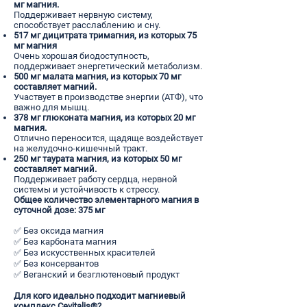
мг магния.
Поддерживает нервную систему,
способствует расслаблению и сну.
517 мг дицитрата тримагния, из которых 75
мг магния
Очень хорошая биодоступность,
поддерживает энергетический метаболизм.
500 мг малата магния, из которых 70 мг
составляет магний.
Участвует в производстве энергии (АТФ), что
важно для мышц.
378 мг глюконата магния, из которых 20 мг
магния.
Отлично переносится, щадяще воздействует
на желудочно-кишечный тракт.
250 мг таурата магния, из которых 50 мг
составляет магний.
Поддерживает работу сердца, нервной
системы и устойчивость к стрессу.
Общее количество элементарного магния в
суточной дозе: 375 мг
✅ Без оксида магния
✅ Без карбоната магния
✅ Без искусственных красителей
✅ Без консервантов
✅ Веганский и безглютеновый продукт
Для кого идеально подходит магниевый
комплекс Cevitalis®?