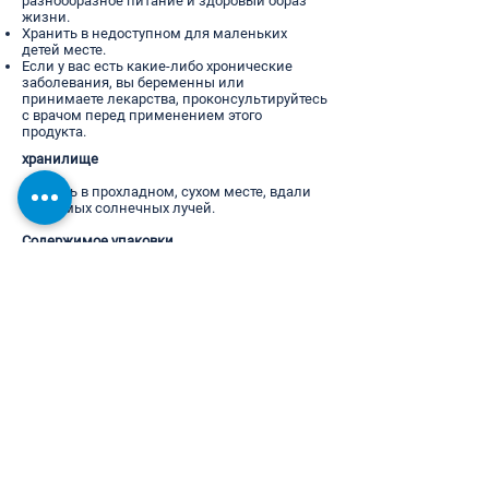
разнообразное питание и здоровый образ
жизни.
Хранить в недоступном для маленьких
детей месте.
Если у вас есть какие-либо хронические
заболевания, вы беременны или
принимаете лекарства, проконсультируйтесь
с врачом перед применением этого
продукта.
хранилище
Хранить в прохладном, сухом месте, вдали
от прямых солнечных лучей.
Содержимое упаковки
180 капсул
Заключение
Магниевый комплекс Cevitalis®
— это не
обычная добавка с магнием, а тщательно
разработанный, высокоэффективный
комплекс для ежедневной поддержки
организма и психики.
Для большей энергии • меньшего стресса •
лучшей регенерации • более крепкой
нервной системы