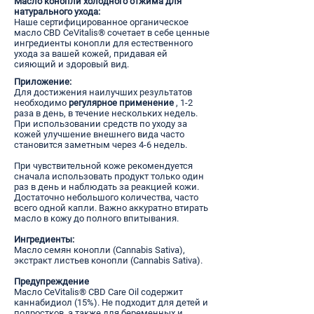
Масло конопли холодного отжима для
натурального ухода:
Наше сертифицированное органическое
масло CBD CeVitalis® сочетает в себе ценные
ингредиенты конопли для естественного
ухода за вашей кожей, придавая ей
сияющий и здоровый вид.
Приложение:
Для достижения наилучших результатов
необходимо
регулярное применение
, 1-2
раза в день, в течение нескольких недель.
При использовании средств по уходу за
кожей улучшение внешнего вида часто
становится заметным через 4-6 недель.
При чувствительной коже рекомендуется
сначала использовать продукт только один
раз в день и наблюдать за реакцией кожи.
Достаточно небольшого количества, часто
всего одной капли. Важно аккуратно втирать
масло в кожу до полного впитывания.
Ингредиенты:
Масло семян конопли (Cannabis Sativa),
экстракт листьев конопли (Cannabis Sativa).
Предупреждение
Масло CeVitalis® CBD Care Oil содержит
каннабидиол (15%). Не подходит для детей и
подростков, а также для беременных и