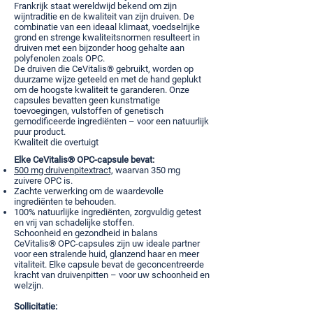
Frankrijk staat wereldwijd bekend om zijn
wijntraditie en de kwaliteit van zijn druiven. De
combinatie van een ideaal klimaat, voedselrijke
grond en strenge kwaliteitsnormen resulteert in
druiven met een bijzonder hoog gehalte aan
polyfenolen zoals OPC.
De druiven die CeVitalis® gebruikt, worden op
duurzame wijze geteeld en met de hand geplukt
om de hoogste kwaliteit te garanderen. Onze
capsules bevatten geen kunstmatige
toevoegingen, vulstoffen of genetisch
gemodificeerde ingrediënten – voor een natuurlijk
puur product.
Kwaliteit die overtuigt
Elke CeVitalis® OPC-capsule bevat:
500 mg druivenpitextract,
waarvan 350 mg
zuivere OPC is.
Zachte verwerking om de waardevolle
ingrediënten te behouden.
100% natuurlijke ingrediënten, zorgvuldig getest
en vrij van schadelijke stoffen.
Schoonheid en gezondheid in balans
CeVitalis® OPC-capsules zijn uw ideale partner
voor een stralende huid, glanzend haar en meer
vitaliteit. Elke capsule bevat de geconcentreerde
kracht van druivenpitten – voor uw schoonheid en
welzijn.
Sollicitatie: