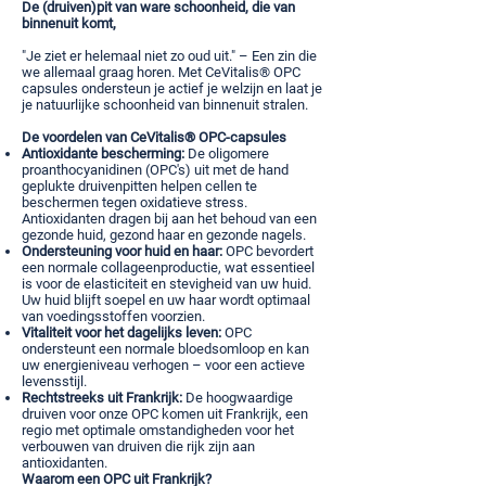
De (druiven)pit van ware schoonheid, die van
binnenuit komt,
"Je ziet er helemaal niet zo oud uit." – Een zin die
we allemaal graag horen. Met CeVitalis® OPC
capsules ondersteun je actief je welzijn en laat je
je natuurlijke schoonheid van binnenuit stralen.
De voordelen van CeVitalis® OPC-capsules
Antioxidante bescherming:
De oligomere
proanthocyanidinen (OPC's) uit met de hand
geplukte druivenpitten helpen cellen te
beschermen tegen oxidatieve stress.
Antioxidanten dragen bij aan het behoud van een
gezonde huid, gezond haar en gezonde nagels.
Ondersteuning voor huid en haar:
OPC bevordert
een normale collageenproductie, wat essentieel
is voor de elasticiteit en stevigheid van uw huid.
Uw huid blijft soepel en uw haar wordt optimaal
van voedingsstoffen voorzien.
Vitaliteit voor het dagelijks leven:
OPC
ondersteunt een normale bloedsomloop en kan
uw energieniveau verhogen – voor een actieve
levensstijl.
Rechtstreeks uit Frankrijk:
De hoogwaardige
druiven voor onze OPC komen uit Frankrijk, een
regio met optimale omstandigheden voor het
verbouwen van druiven die rijk zijn aan
antioxidanten.
Waarom een OPC uit Frankrijk?