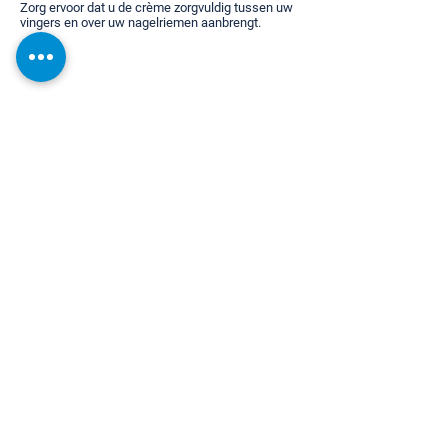
Zorg ervoor dat u de crème zorgvuldig tussen uw
vingers en over uw nagelriemen aanbrengt.
< terug
Producten
Nieuw & Hoogtepunten
Cosmetica en Verzorging
Gezondheid en Welzijn