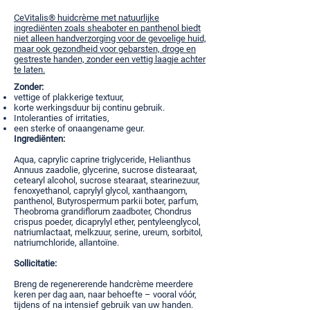
CeVitalis® huidcrème met natuurlijke
ingrediënten zoals sheaboter en panthenol biedt
niet alleen handverzorging voor de gevoelige huid,
maar ook gezondheid voor gebarsten, droge en
gestreste handen, zonder een vettig laagje achter
te laten.
Zonder:
vettige of plakkerige textuur,
korte werkingsduur bij continu gebruik.
Intoleranties of irritaties,
een sterke of onaangename geur.
Ingrediënten:
Aqua, caprylic caprine triglyceride, Helianthus
Annuus zaadolie, glycerine, sucrose distearaat,
cetearyl alcohol, sucrose stearaat, stearinezuur,
fenoxyethanol, caprylyl glycol, xanthaangom,
panthenol, Butyrospermum parkii boter, parfum,
Theobroma grandiflorum zaadboter, Chondrus
crispus poeder, dicaprylyl ether, pentyleenglycol,
natriumlactaat, melkzuur, serine, ureum, sorbitol,
natriumchloride, allantoïne.
Sollicitatie:
Breng de regenererende handcrème meerdere
keren per dag aan, naar behoefte – vooral vóór,
tijdens of na intensief gebruik van uw handen.