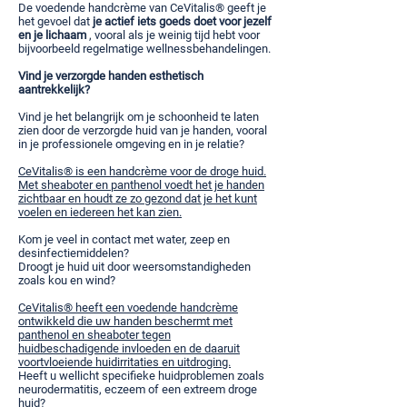
De voedende handcrème van CeVitalis® geeft je
het gevoel dat
je actief iets goeds doet voor jezelf
en je lichaam
, vooral als je weinig tijd hebt voor
bijvoorbeeld regelmatige wellnessbehandelingen.
Vind je verzorgde handen esthetisch
aantrekkelijk?
Vind je het belangrijk om je schoonheid te laten
zien door de verzorgde huid van je handen, vooral
in je professionele omgeving en in je relatie?
CeVitalis® is een handcrème voor de droge huid.
Met sheaboter en panthenol voedt het je handen
zichtbaar en houdt ze zo gezond dat je het kunt
voelen en iedereen het kan zien.
Kom je veel in contact met water, zeep en
desinfectiemiddelen?
Droogt je huid uit door weersomstandigheden
zoals kou en wind?
CeVitalis® heeft een voedende handcrème
ontwikkeld die uw handen beschermt met
panthenol en sheaboter tegen
huidbeschadigende invloeden en de daaruit
voortvloeiende huidirritaties en uitdroging.
Heeft u wellicht specifieke huidproblemen zoals
neurodermatitis, eczeem of een extreem droge
huid?