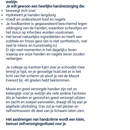
welzijn.
Je wilt gewoon een heerlijke handverzorging die:
beweegt zich snel
Hydrateert je handen langdurig.
Voedt en ondersteunt huid en nagels
Je huidbarrière is gegarandeerd beschermd tegen
uitdroging van de handen, waardoor scheurtjes en
het risico op infecties worden voorkomen.
Het bevat natuurlijke ingrediënten en heeft een
subtiele en frisse geur (en is niet synthetisch, wat
veel te intens en kunstmatig is).
Er zijn veel momenten in het dagelijks leven
waarop we onze handen en nagels liever zouden
verbergen.
Je collega op kantoor kijkt over je schouder mee
terwijl je typt, en je gevoelige huid ziet er in het
licht van het scherm uit alsof je net de Mount
Everest bij -40 graden hebt beklommen.
Mooie en goed verzorgde handen zijn net zo
belangrijk voor je welzijn als vele andere factoren.
Als je handen er gezond en goed verzorgd uitzien
en zacht en soepel aanvoelen, draagt dit bij aan je
algehele uitstraling. Dan zul je met plezier en
zelfvertrouwen dit deel van je lichaam laten zien.
Het aanbrengen van handcrème wordt een klein,
bewust zelfverzorgingsritueel voor je.